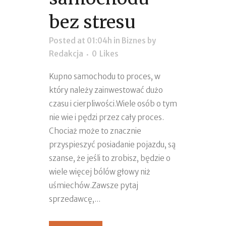
bez stresu
Posted at 01:04h
in
Biznes
by
Redakcja
0
Likes
Kupno samochodu to proces, w
który należy zainwestować dużo
czasu i cierpliwości.Wiele osób o tym
nie wie i pędzi przez cały proces.
Chociaż może to znacznie
przyspieszyć posiadanie pojazdu, są
szanse, że jeśli to zrobisz, będzie o
wiele więcej bólów głowy niż
uśmiechów.Zawsze pytaj
sprzedawcę,...