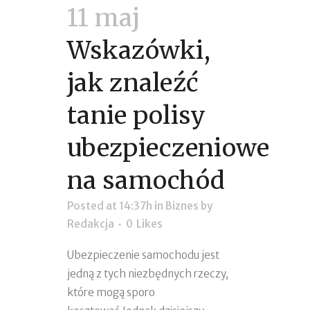
11 maj
Wskazówki,
jak znaleźć
tanie polisy
ubezpieczeniowe
na samochód
Posted at 14:37h
in
Biznes
by
Redakcja
0
Likes
Ubezpieczenie samochodu jest
jedną z tych niezbędnych rzeczy,
które mogą sporo