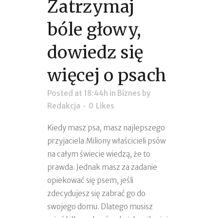
Zatrzymaj
bóle głowy,
dowiedz się
więcej o psach
Posted at 18:44h
in
Biznes
by
Redakcja
0
Likes
Kiedy masz psa, masz najlepszego
przyjaciela.Miliony właścicieli psów
na całym świecie wiedzą, że to
prawda. Jednak masz za zadanie
opiekować się psem, jeśli
zdecydujesz się zabrać go do
swojego domu. Dlatego musisz