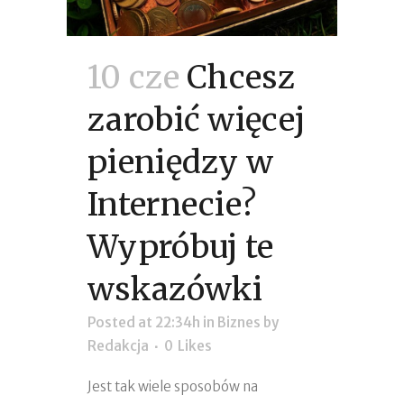
10 cze
Chcesz
zarobić więcej
pieniędzy w
Internecie?
Wypróbuj te
wskazówki
Posted at 22:34h
in
Biznes
by
Redakcja
0
Likes
Jest tak wiele sposobów na