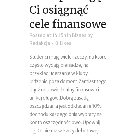
Ci osiągnąć
cele finansowe
Posted at 14:15h
in
Biznes
by
Redakcja
0
Likes
Studenci mają wiele rzeczy, na które
często wydają pieniądze, na
przykład uderzanie w kluby i
jedzenie poza domem.Zamiast tego
bądź odpowiedzialny finansowo i
unikaj długów.Dobrą zasadą
oszczędzania jest odkładanie 10%
dochodu każdego dnia wypłaty na
konto oszczędnościowe. Upewnij
się, że nie masz karty debetowej