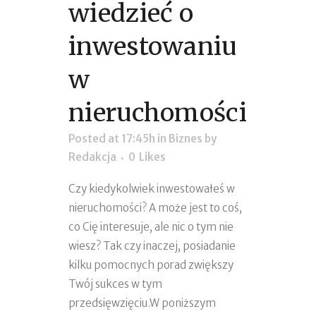
wiedzieć o
inwestowaniu
w
nieruchomości
Posted at 17:45h
in
Biznes
by
Redakcja
0
Likes
Czy kiedykolwiek inwestowałeś w
nieruchomości? A może jest to coś,
co Cię interesuje, ale nic o tym nie
wiesz? Tak czy inaczej, posiadanie
kilku pomocnych porad zwiększy
Twój sukces w tym
przedsięwzięciu.W poniższym