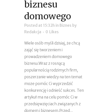
biznesu
domowego
Posted at 15:32h
in
Biznes
by
Redakcja
0
Likes
Wiele osób myśli dzisiaj, że chcą
zająć się tworzeniem i
prowadzeniem domowego
biznesu.Wraz z rosnącą
popularnością rodzimych firm,
poszerzanie wiedzy na ten temat
może pomóc Ci wyprzedzić
konkurencję i odnieść sukces. Ten
artykuł ma na celu pomóc Ci w
przedsięwzięciach związanych z
domem i biznesem.Przed...