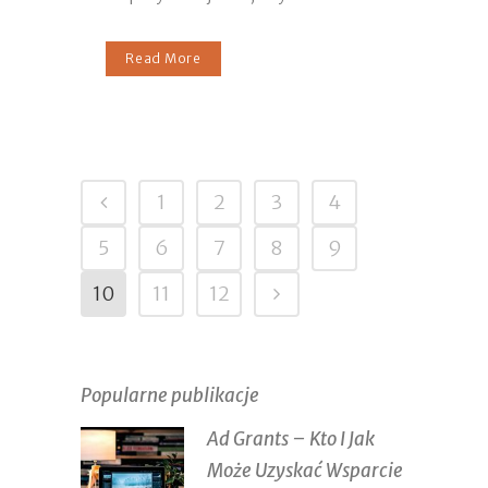
Read More
1
2
3
4
5
6
7
8
9
10
11
12
Popularne publikacje
Ad Grants – Kto I Jak
Może Uzyskać Wsparcie