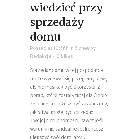
wiedzieć przy
sprzedaży
domu
Posted at 10:56h
in
Biznes
by
Redakcja
0
Likes
Sprzedaż domu w tej gospodarce
może wydawać się przegraną bitwą,
ale nie musi tak być.Skorzystaj z
porad, które zostały tutaj dla Ciebie
zebrane, a możesz być zaskoczony,
jak łatwa może być sprzedaż
Twojej nieruchomości, nawet jeśli
warunki nie są idealne.Jeśli chcesz
ulepszyć swój dom, aby...