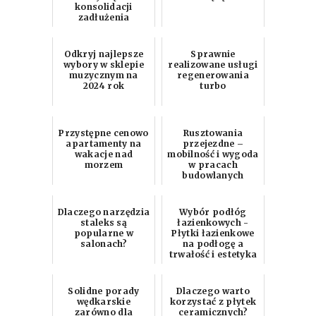
konsolidacji
zadłużenia
Odkryj najlepsze
Sprawnie
wybory w sklepie
realizowane usługi
muzycznym na
regenerowania
2024 rok
turbo
Przystępne cenowo
Rusztowania
apartamenty na
przejezdne –
wakacje nad
mobilność i wygoda
morzem
w pracach
budowlanych
Dlaczego narzędzia
Wybór podłóg
staleks są
łazienkowych -
popularne w
Płytki łazienkowe
salonach?
na podłogę a
trwałość i estetyka
Solidne porady
Dlaczego warto
wędkarskie
korzystać z płytek
zarówno dla
ceramicznych?