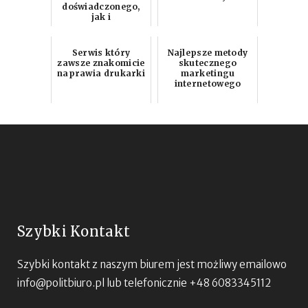
doświadczonego,
jak i
niedoświadczonego
wędkarza
Serwis który
Najlepsze metody
zawsze znakomicie
skutecznego
naprawia drukarki
marketingu
internetowego
Szybki Kontakt
Szybki kontakt z naszym biurem jest możliwy emailowo
info@politbiuro.pl
lub telefonicznie +48 6083345112