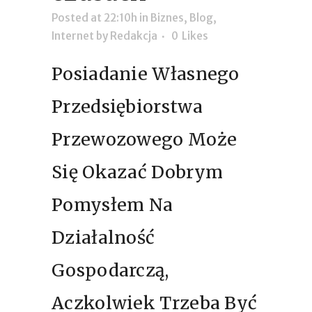
Posted at 22:10h
in
Biznes
,
Blog
,
Internet
by
Redakcja
0
Likes
Posiadanie Własnego
Przedsiębiorstwa
Przewozowego Może
Się Okazać Dobrym
Pomysłem Na
Działalność
Gospodarczą,
Aczkolwiek Trzeba Być