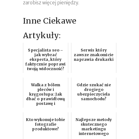
zarobisz więcej pieniędzy.
Inne Ciekawe
Artykuły:
Specjalista seo –
Serwis który
jak wybrać
zawsze znakomicie
eksperta, który
naprawia drukarki
faktycznie poprawi
twoją widoczność?
Walka z bólem
Gdzie szukać nie
pleców i
drogiego
kręgosłupa: Jak
ubezpieczyciela
dbać o prawidłową
samochodu?
postawę i
kręgosłup
Kto wykonuje tobie
Najlepsze metody
fotografie
skutecznego
produktowe?
marketingu
internetowego