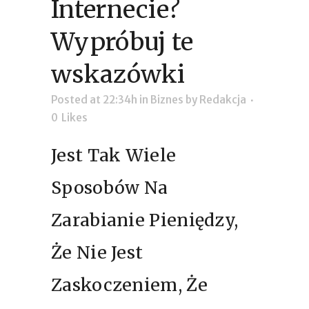
Internecie?
Wypróbuj te
wskazówki
Posted at 22:34h
in
Biznes
by
Redakcja
0
Likes
Jest Tak Wiele
Sposobów Na
Zarabianie Pieniędzy,
Że Nie Jest
Zaskoczeniem, Że