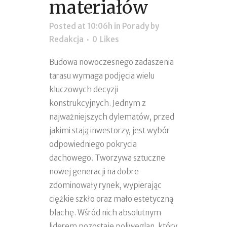
materiałów
Posted at 10:06h
in
Porady
by
Redakcja
0
Likes
Budowa nowoczesnego zadaszenia
tarasu wymaga podjęcia wielu
kluczowych decyzji
konstrukcyjnych. Jednym z
najważniejszych dylematów, przed
jakimi stają inwestorzy, jest wybór
odpowiedniego pokrycia
dachowego. Tworzywa sztuczne
nowej generacji na dobre
zdominowały rynek, wypierając
ciężkie szkło oraz mało estetyczną
blachę. Wśród nich absolutnym
liderem pozostaje poliwęglan, który