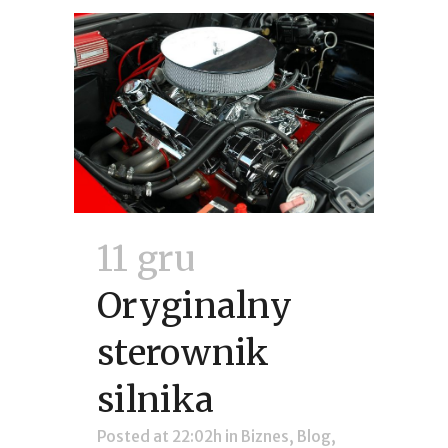
11 gru
Oryginalny
sterownik
silnika
Posted at 22:02h
in
Biznes
,
Blog
,