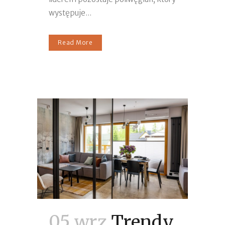
występuje...
Read More
05 wrz
Trendy