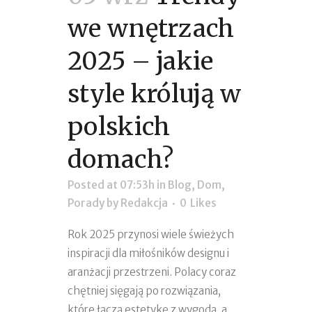
we wnętrzach
2025 – jakie
style królują w
polskich
domach?
Posted at 07:53h
in
Blog
,
Dom
,
Porady
by
Redakcja
0
Likes
Rok 2025 przynosi wiele świeżych
inspiracji dla miłośników designu i
aranżacji przestrzeni. Polacy coraz
chętniej sięgają po rozwiązania,
które łączą estetykę z wygodą, a