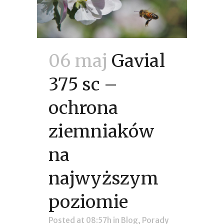
06 maj
Gavial
375 sc –
ochrona
ziemniaków
na
najwyższym
poziomie
Posted at 08:57h
in
Blog
,
Porady