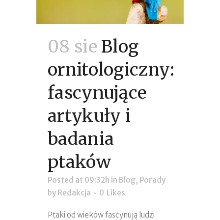
08 sie
Blog
ornitologiczny:
fascynujące
artykuły i
badania
ptaków
Posted at 09:32h
in
Blog
,
Porady
by
Redakcja
0
Likes
Ptaki od wieków fascynują ludzi