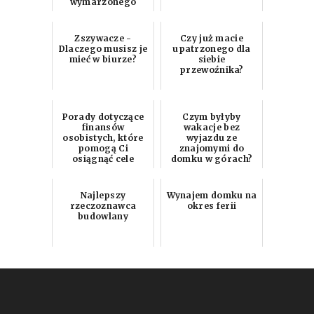
wymarzonego
domu
Zszywacze -
Czy już macie
Dlaczego musisz je
upatrzonego dla
mieć w biurze?
siebie
przewoźnika?
Porady dotyczące
Czym byłyby
finansów
wakacje bez
osobistych, które
wyjazdu ze
pomogą Ci
znajomymi do
osiągnąć cele
domku w górach?
finansowe
Najlepszy
Wynajem domku na
rzeczoznawca
okres ferii
budowlany