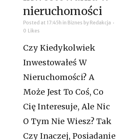
nieruchomości
Posted at 17:45h
in
Biznes
by
Redakcja
0
Likes
Czy Kiedykolwiek
Inwestowałeś W
Nieruchomości? A
Może Jest To Coś, Co
Cię Interesuje, Ale Nic
O Tym Nie Wiesz? Tak
Czy Inaczej, Posiadanie