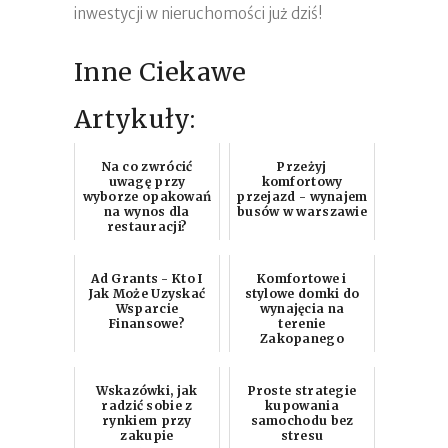
inwestycji w nieruchomości już dziś!
Inne Ciekawe
Artykuły:
Na co zwrócić
Przeżyj
uwagę przy
komfortowy
wyborze opakowań
przejazd - wynajem
na wynos dla
busów w warszawie
restauracji?
Ad Grants - Kto I
Komfortowe i
Jak Może Uzyskać
stylowe domki do
Wsparcie
wynajęcia na
Finansowe?
terenie
Zakopanego
Wskazówki, jak
Proste strategie
radzić sobie z
kupowania
rynkiem przy
samochodu bez
zakupie
stresu