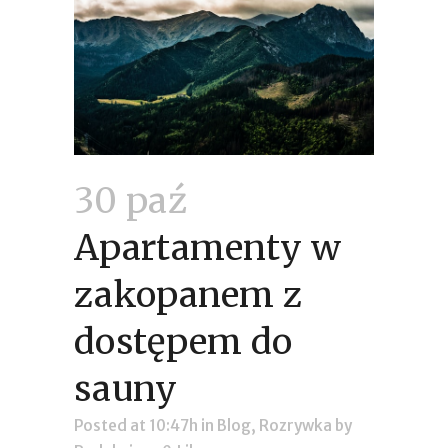
30 paź
Apartamenty w
zakopanem z
dostępem do
sauny
Posted at 10:47h
in
Blog
,
Rozrywka
by