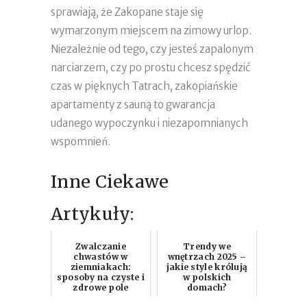
sprawiają, że Zakopane staje się
wymarzonym miejscem na zimowy urlop.
Niezależnie od tego, czy jesteś zapalonym
narciarzem, czy po prostu chcesz spędzić
czas w pięknych Tatrach, zakopiańskie
apartamenty z sauną to gwarancja
udanego wypoczynku i niezapomnianych
wspomnień.
Inne Ciekawe
Artykuły:
Zwalczanie
Trendy we
chwastów w
wnętrzach 2025 –
ziemniakach:
jakie style królują
sposoby na czyste i
w polskich
zdrowe pole
domach?