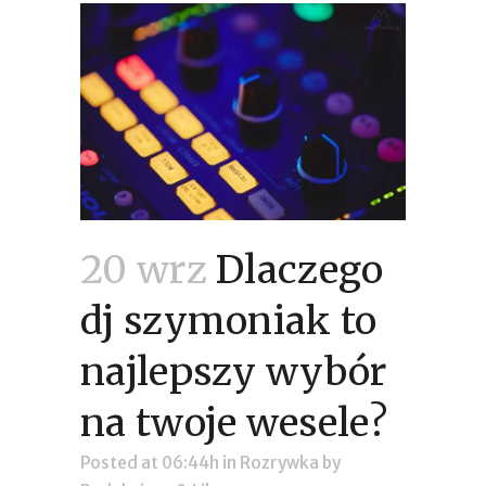
20 wrz
Dlaczego
dj szymoniak to
najlepszy wybór
na twoje wesele?
Posted at 06:44h
in
Rozrywka
by