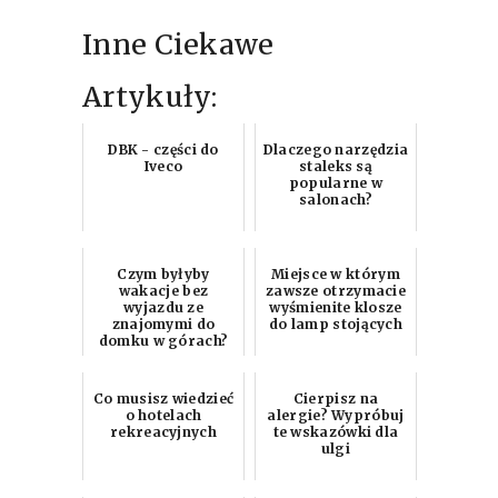
Inne Ciekawe
Artykuły:
DBK - części do
Dlaczego narzędzia
Iveco
staleks są
popularne w
salonach?
Czym byłyby
Miejsce w którym
wakacje bez
zawsze otrzymacie
wyjazdu ze
wyśmienite klosze
znajomymi do
do lamp stojących
domku w górach?
Co musisz wiedzieć
Cierpisz na
o hotelach
alergie? Wypróbuj
rekreacyjnych
te wskazówki dla
ulgi