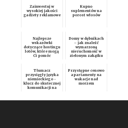
Zainwestuj w
Kupno
wysokiej jakości
suplementów na
gadżety reklamowe
porost włosów
Najlepsze
Domy w dębnikach
wskazówki
– jak znaleźć
dotyczące hostingu
wymarzoną
lotów, które mogą
nieruchomość w
Ci pomóc
zielonym zakątku
miasta?
Tłumacz
Przystępne cenowo
przysięgły języka
apartamenty na
niemieckiego -
wakacje nad
klucz do skutecznej
morzem
komunikacji na
rynku usług
tłumaczeniow...