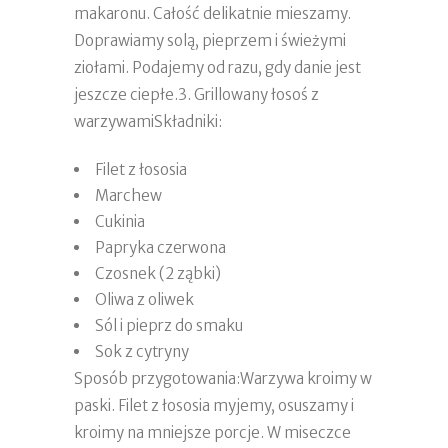
makaronu. Całość delikatnie mieszamy.
Doprawiamy solą, pieprzem i świeżymi
ziołami. Podajemy od razu, gdy danie jest
jeszcze ciepłe.3. Grillowany łosoś z
warzywamiSkładniki:
Filet z łososia
Marchew
Cukinia
Papryka czerwona
Czosnek (2 ząbki)
Oliwa z oliwek
Sól i pieprz do smaku
Sok z cytryny
Sposób przygotowania:Warzywa kroimy w
paski. Filet z łososia myjemy, osuszamy i
kroimy na mniejsze porcje. W miseczce