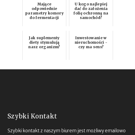
Mające
U kogo najlepiej
odpowiednie
dać do założenia
parametry komory
folię ochronną na
do fermentacji
samochód?
Jak suplementy
Inwestowanie w
diety stymulują
nieruchomości -
nasz organizm?
czy ma sens?
Szybki Kontakt
Szybki kontakt z naszym biurem jest możliwy emailowo