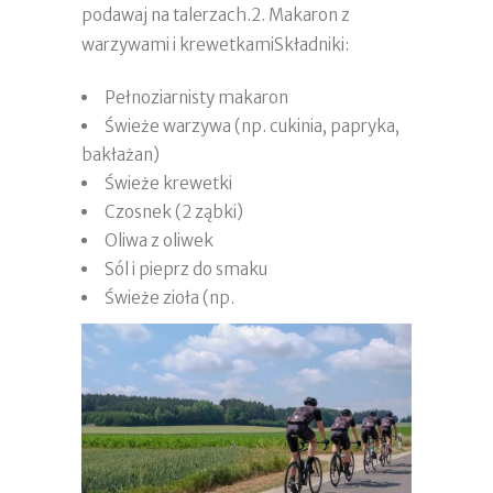
podawaj na talerzach.2. Makaron z
warzywami i krewetkamiSkładniki:
Pełnoziarnisty makaron
Świeże warzywa (np. cukinia, papryka,
bakłażan)
Świeże krewetki
Czosnek (2 ząbki)
Oliwa z oliwek
Sól i pieprz do smaku
Świeże zioła (np.