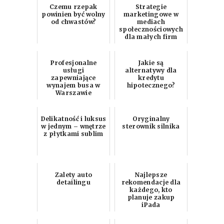
Czemu rzepak
Strategie
powinien być wolny
marketingowe w
od chwastów?
mediach
społecznościowych
dla małych firm
Profesjonalne
Jakie są
usługi
alternatywy dla
zapewniające
kredytu
wynajem busa w
hipotecznego?
Warszawie
Delikatność i luksus
Oryginalny
w jednym – wnętrze
sterownik silnika
z płytkami sublim
Zalety auto
Najlepsze
detailingu
rekomendacje dla
każdego, kto
planuje zakup
iPada