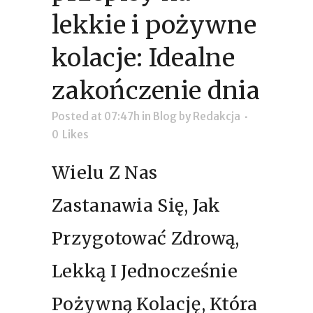
lekkie i pożywne
kolacje: Idealne
zakończenie dnia
Posted at 07:47h
in
Blog
by
Redakcja
0
Likes
Wielu Z Nas
Zastanawia Się, Jak
Przygotować Zdrową,
Lekką I Jednocześnie
Pożywną Kolację, Która