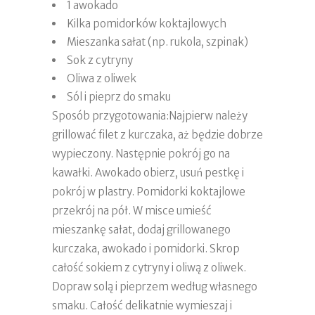
1 awokado
Kilka pomidorków koktajlowych
Mieszanka sałat (np. rukola, szpinak)
Sok z cytryny
Oliwa z oliwek
Sól i pieprz do smaku
Sposób przygotowania:Najpierw należy
grillować filet z kurczaka, aż będzie dobrze
wypieczony. Następnie pokrój go na
kawałki. Awokado obierz, usuń pestkę i
pokrój w plastry. Pomidorki koktajlowe
przekrój na pół. W misce umieść
mieszankę sałat, dodaj grillowanego
kurczaka, awokado i pomidorki. Skrop
całość sokiem z cytryny i oliwą z oliwek.
Dopraw solą i pieprzem według własnego
smaku. Całość delikatnie wymieszaj i