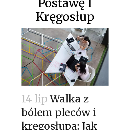
Postawę I
Kręgosłup
14 lip
Walka z
bólem pleców i
kręgosłupa: Jak