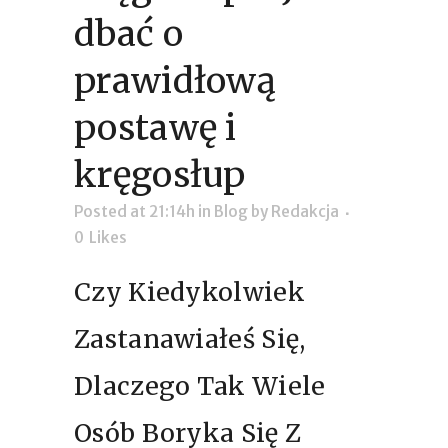
dbać o
prawidłową
postawę i
kręgosłup
Posted at 21:14h
in
Blog
by
Redakcja
0
Likes
Czy Kiedykolwiek
Zastanawiałeś Się,
Dlaczego Tak Wiele
Osób Boryka Się Z