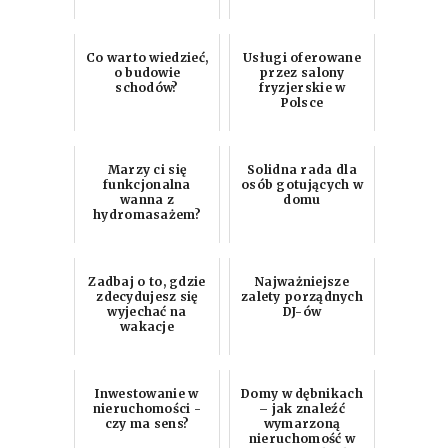
Co warto wiedzieć,
Usługi oferowane
o budowie
przez salony
schodów?
fryzjerskie w
Polsce
Marzy ci się
Solidna rada dla
funkcjonalna
osób gotujących w
wanna z
domu
hydromasażem?
Zadbaj o to, gdzie
Najważniejsze
zdecydujesz się
zalety porządnych
wyjechać na
DJ-ów
wakacje
Inwestowanie w
Domy w dębnikach
nieruchomości -
– jak znaleźć
czy ma sens?
wymarzoną
nieruchomość w