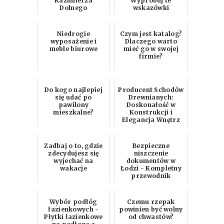
Kazimierza
Wypróbuj te
Dolnego
wskazówki
Niedrogie
Czym jest katalog?
wyposażenie i
Dlaczego warto
meble biurowe
mieć go w swojej
firmie?
Do kogo najlepiej
Producent Schodów
się udać po
Drewnianych:
pawilony
Doskonałość w
mieszkalne?
Konstrukcji i
Elegancja Wnętrz
Zadbaj o to, gdzie
Bezpieczne
zdecydujesz się
niszczenie
wyjechać na
dokumentów w
wakacje
Łodzi - Kompletny
przewodnik
Wybór podłóg
Czemu rzepak
łazienkowych -
powinien być wolny
Płytki łazienkowe
od chwastów?