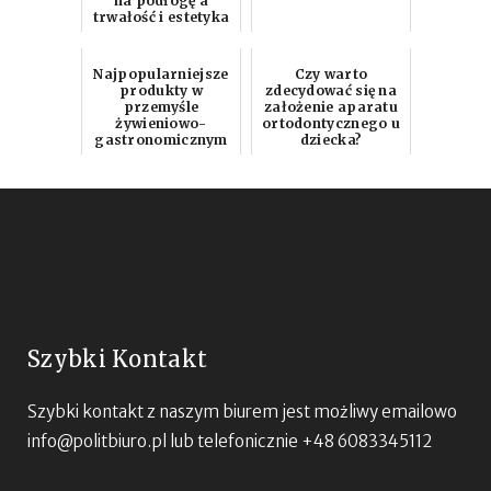
na podłogę a
trwałość i estetyka
Najpopularniejsze
Czy warto
produkty w
zdecydować się na
przemyśle
założenie aparatu
żywieniowo-
ortodontycznego u
gastronomicznym
dziecka?
Szybki Kontakt
Szybki kontakt z naszym biurem jest możliwy emailowo
info@politbiuro.pl
lub telefonicznie +48 6083345112