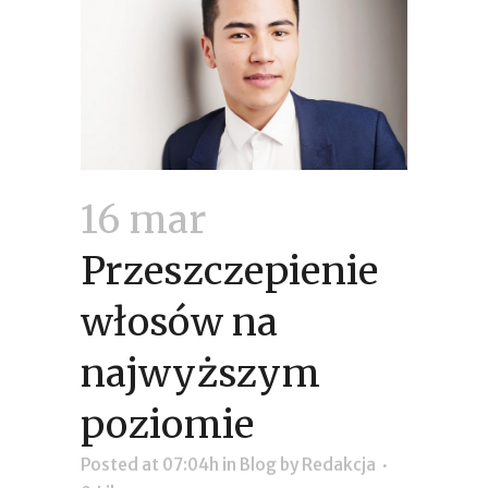
16 mar
Przeszczepienie
włosów na
najwyższym
poziomie
Posted at 07:04h
in
Blog
by
Redakcja