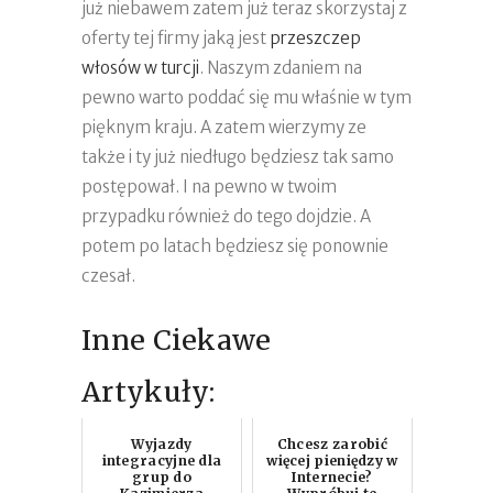
już niebawem zatem już teraz skorzystaj z
oferty tej firmy jaką jest
przeszczep
włosów w turcji
. Naszym zdaniem na
pewno warto poddać się mu właśnie w tym
pięknym kraju. A zatem wierzymy ze
także i ty już niedługo będziesz tak samo
postępował. I na pewno w twoim
przypadku również do tego dojdzie. A
potem po latach będziesz się ponownie
czesał.
Inne Ciekawe
Artykuły:
Wyjazdy
Chcesz zarobić
integracyjne dla
więcej pieniędzy w
grup do
Internecie?