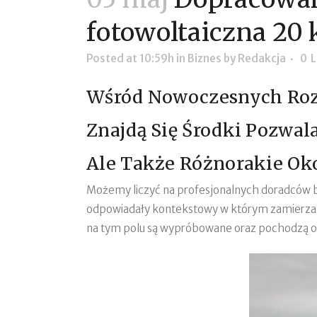
fotowoltaiczna 20
Posted at 10:59h
in
Biznes
by
Redakcja
0
L
Wśród Nowoczesnych Roz
Znajdą Się Środki Pozwal
Ale Także Różnorakie Oko
Możemy liczyć na profesjonalnych doradców będ
odpowiadały kontekstowy w którym zamierzamy
na tym polu są wypróbowane oraz pochodzą od