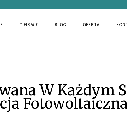
E
O FIRMIE
BLOG
OFERTA
KON
wana W Każdym S
acja Fotowoltaiczn