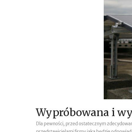
Wypróbowana i wyd
Dla pewności, przed ostatecznym zdecydowanie
przedstawicielami firmy jaka będzie odpowiada