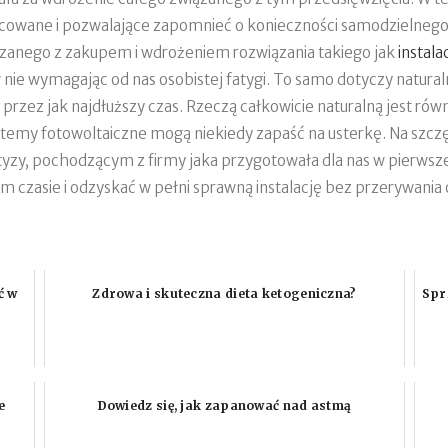
cowane i pozwalające zapomnieć o konieczności samodzielnego b
zanego z zakupem i wdrożeniem rozwiązania takiego jak
instala
ie wymagając od nas osobistej fatygi. To samo dotyczy naturaln
zez jak najdłuższy czas. Rzeczą całkowicie naturalną jest równi
my fotowoltaiczne mogą niekiedy zapaść na usterkę. Na szczę
zy, pochodzącym z firmy jaka przygotowała dla nas w pierwsze
m czasie i odzyskać w pełni sprawną instalację bez przerywania o
ć w
Zdrowa i skuteczna dieta ketogeniczna?
Spr
e
Dowiedz się, jak zapanować nad astmą