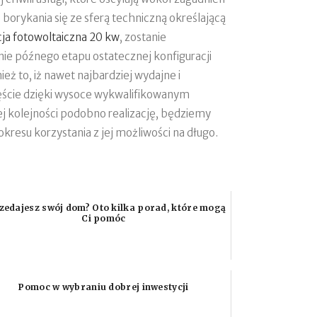
orykania się ze sferą techniczną określającą
cja fotowoltaiczna 20 kw
, zostanie
ie późnego etapu ostatecznej konfiguracji
eż to, iż nawet najbardziej wydajne i
ście dzięki wysoce wykwalifikowanym
j kolejności podobno realizację, będziemy
kresu korzystania z jej możliwości na długo.
zedajesz swój dom? Oto kilka porad, które mogą
Ci pomóc
Pomoc w wybraniu dobrej inwestycji