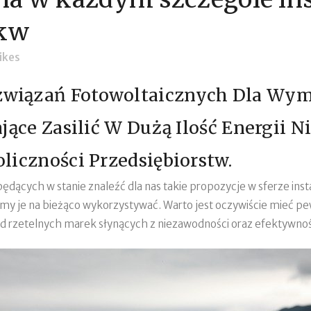
 kw
ikes
wiązań Fotowoltaicznych Dla Wym
ające Zasilić W Dużą Ilość Energii 
liczności Przedsiębiorstw.
ących w stanie znaleźć dla nas takie propozycje w sferze insta
 je na bieżąco wykorzystywać. Warto jest oczywiście mieć pe
 rzetelnych marek słynących z niezawodności oraz efektywnoś