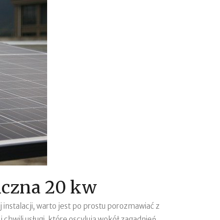
iczna 20 kw
nstalacji, warto jest po prostu porozmawiać z
chwili usługi, które oscylują wokół zagadnień