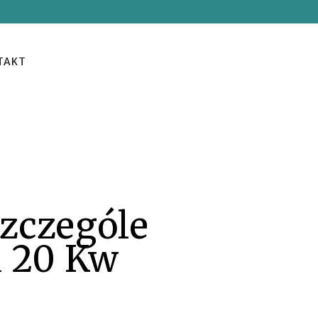
TAKT
zczególe
a 20 Kw