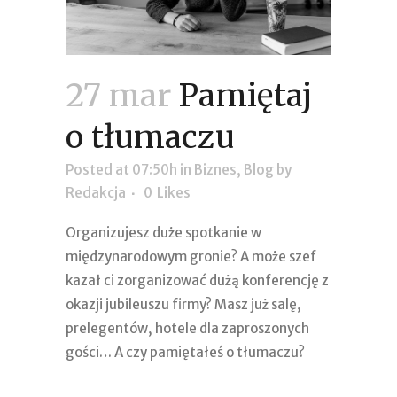
27 mar
Pamiętaj
o tłumaczu
Posted at 07:50h
in
Biznes
,
Blog
by
Redakcja
0
Likes
Organizujesz duże spotkanie w
międzynarodowym gronie? A może szef
kazał ci zorganizować dużą konferencję z
okazji jubileuszu firmy? Masz już salę,
prelegentów, hotele dla zaproszonych
gości… A czy pamiętałeś o tłumaczu?