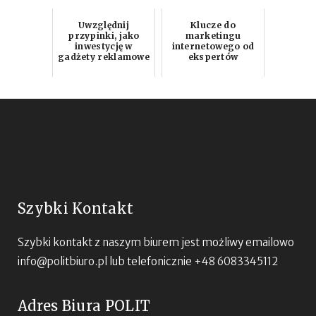
Uwzględnij
Klucze do
przypinki, jako
marketingu
inwestycję w
internetowego od
gadżety reklamowe
ekspertów
Szybki Kontakt
Szybki kontakt z naszym biurem jest możliwy emailowo
info@politbiuro.pl
lub telefonicznie +48 6083345112
Adres Biura POLIT