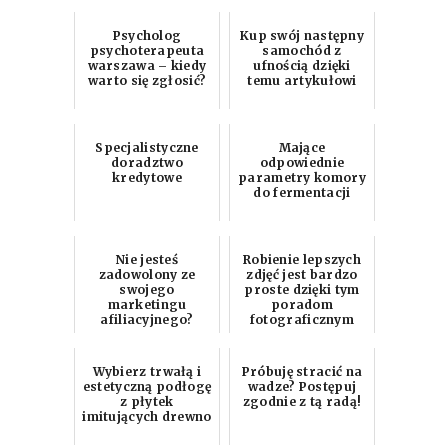
tłumaczeniow...
Psycholog
Kup swój następny
psychoterapeuta
samochód z
warszawa – kiedy
ufnością dzięki
warto się zgłosić?
temu artykułowi
Specjalistyczne
Mające
doradztwo
odpowiednie
kredytowe
parametry komory
do fermentacji
Nie jesteś
Robienie lepszych
zadowolony ze
zdjęć jest bardzo
swojego
proste dzięki tym
marketingu
poradom
afiliacyjnego?
fotograficznym
Zainspiruj się tymi
wspaniałymi
wskazówka...
Wybierz trwałą i
Próbuję stracić na
estetyczną podłogę
wadze? Postępuj
z płytek
zgodnie z tą radą!
imitujących drewno