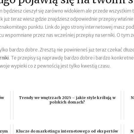
m będziesz cieszył się zarówno widokiem ale przede wszystkim
k już teraz wiesz gdzie znajdziesz odpowiednie przepisy właśnie
nakomitego punktu. Link do jego strony internetowej masz podan
jscu wspomniane przez nas wcześniej przepisy na serniki. O tym
ylko bardzo dobre. Zresztą nie powinieneś już teraz czekać dłu
rniki
. Te przepisy są naprawdę bardzo dobre i bardzo konkretne.
swoje wypieki co z pewnością jest tylko kwestią czasu.
ów
Trendy we wnętrzach 2025 – jakie style królują w
N
polskich domach?
szym
Klucze do marketingu internetowego od ekspertów
N