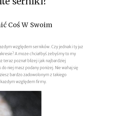
te serniki?
nić Coś W Swoim
ażdym względem serników. Czy jednak i ty już
 zakresie? A może chciałbyś żebyśmy to my
 teraz poznał bliżej i jak najbardziej
 do niej masz podany poniżej. Nie wahaj się
ędziesz bardzo zadowolonym z takiego
od każdym względem firmy.