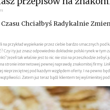
asz przepisów na znakomi
es
ś Czasu Chciałbyś Radykalnie Zmie
i na przykład wypiekanie przez ciebie bardzo smacznych pod k
ć? Czy i ty już znasz odpowiednio dokładnie polski rynek w tym
 Jeżeli tak właśnie jest to nic nie stoi na przeszkodzie żebyś już
 na stronie internetowej pewnej naprawdę znakomitej firmy. Link
 z jej nieprzeciętnej pod każdym względem oferty. I na pewno b
wątpliwości. Zatem już teraz bądź klientem tej wyśmienitej p