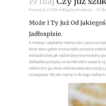
19 maj
Czy już szuk
Posted at 17:55h
in
Blog
by
Redakcja
0
Lik
Może I Ty Już Od Jakiego
Jadłospisie.
A mówiąc radykalnie mamy rzecz jasna na myśl
teraz wiesz gdzie można takie przepisy znaleź
wskazali tobie jak najbardziej renomowany punkt?
dokładnie przepisy na serniki które zawarte są
zatem lecz już teraz właśnie tutaj skorzystaj
rozwiązania. My nie mamy co do tego żadnych 