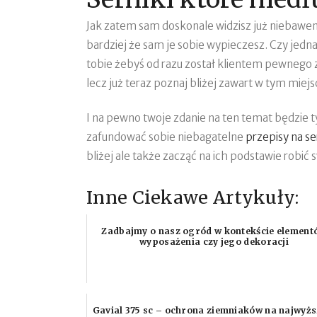
Jak zatem sam doskonale widzisz już niebawe
bardziej że sam je sobie wypieczesz. Czy jedna
tobie żebyś od razu został klientem pewnego z
lecz już teraz poznaj bliżej zawart w tym mie
I na pewno twoje zdanie na ten temat będzie t
zafundować sobie niebagatelne
przepisy na se
bliżej ale także zacząć na ich podstawie robić 
Inne Ciekawe Artykuły:
Zadbajmy o nasz ogród w kontekście element
wyposażenia czy jego dekoracji
Gavial 375 sc – ochrona ziemniaków na najwyż