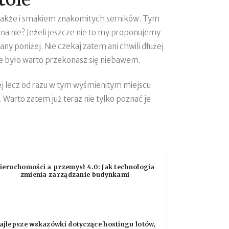
 także i smakiem znakomitych serników. Tym
 na nie? Jeżeli jeszcze nie to my proponujemy
y poniżej. Nie czekaj zatem ani chwili dłużej
 że było warto przekonasz się niebawem.
żej lecz od razu w tym wyśmienitym miejscu
 Warto zatem już teraz nie tylko poznać je
ieruchomości a przemysł 4.0: Jak technologia
zmienia zarządzanie budynkami
ajlepsze wskazówki dotyczące hostingu lotów,