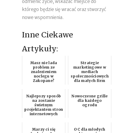
odmienić życie, wskazać miejsce do
którego będzie się wracać oraz stworzyć
nowe wspomnienia.
Inne Ciekawe
Artykuły:
Masz nie lada
Strategie
problem ze
marketingowe w
znalezieniem
mediach
noclegu w
społecznościowych
Zakopane?
dla małych firm
Najlepszy sposób
Nowoczesne grille
na zostanie
dla każdego
świetnym
ogrodu
projektantem stron
internetowych
Marzy ci się
OC dla młodych