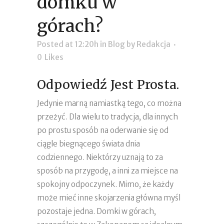
domku w
górach?
Posted at 12:20h
in
Blog
by
Redakcja
0
Likes
Odpowiedź Jest Prosta.
Jedynie marną namiastką tego, co można
przeżyć. Dla wielu to tradycja, dla innych
po prostu sposób na oderwanie się od
ciągle biegnącego świata dnia
codziennego. Niektórzy uznają to za
sposób na przygodę, a inni za miejsce na
spokojny odpoczynek. Mimo, że każdy
może mieć inne skojarzenia główna myśl
pozostaje jedna. Domki w górach,