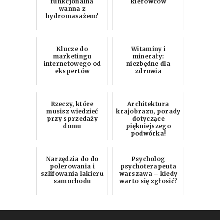
funkcjonalna
kierowców
wanna z
hydromasażem?
Klucze do
Witaminy i
marketingu
minerały:
internetowego od
niezbędne dla
ekspertów
zdrowia
Rzeczy, które
Architektura
musisz wiedzieć
krajobrazu, porady
przy sprzedaży
dotyczące
domu
piękniejszego
podwórka!
Narzędzia do do
Psycholog
polerowania i
psychoterapeuta
szlifowania lakieru
warszawa – kiedy
samochodu
warto się zgłosić?