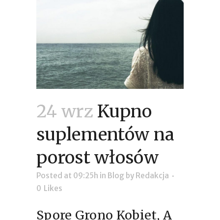
24 wrz
Kupno
suplementów na
porost włosów
Posted at 09:25h
in
Blog
by
Redakcja
0
Likes
Spore Grono Kobiet, A