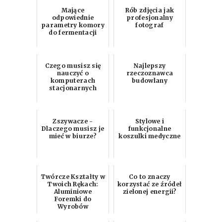
Mające
Rób zdjęcia jak
odpowiednie
profesjonalny
parametry komory
fotograf
do fermentacji
Czego musisz się
Najlepszy
nauczyć o
rzeczoznawca
komputerach
budowlany
stacjonarnych
Zszywacze -
Stylowe i
Dlaczego musisz je
funkcjonalne
mieć w biurze?
koszulki medyczne
Twórcze Kształty w
Co to znaczy
Twoich Rękach:
korzystać ze źródeł
Aluminiowe
zielonej energii?
Foremki do
Wyrobów
Cukierniczych