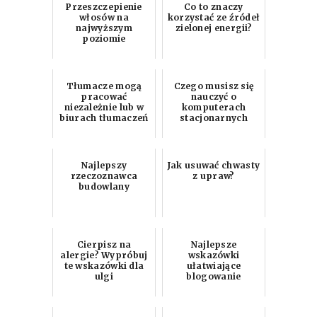
Przeszczepienie
Co to znaczy
włosów na
korzystać ze źródeł
najwyższym
zielonej energii?
poziomie
Tłumacze mogą
Czego musisz się
pracować
nauczyć o
niezależnie lub w
komputerach
biurach tłumaczeń
stacjonarnych
Najlepszy
Jak usuwać chwasty
rzeczoznawca
z upraw?
budowlany
Cierpisz na
Najlepsze
alergie? Wypróbuj
wskazówki
te wskazówki dla
ułatwiające
ulgi
blogowanie