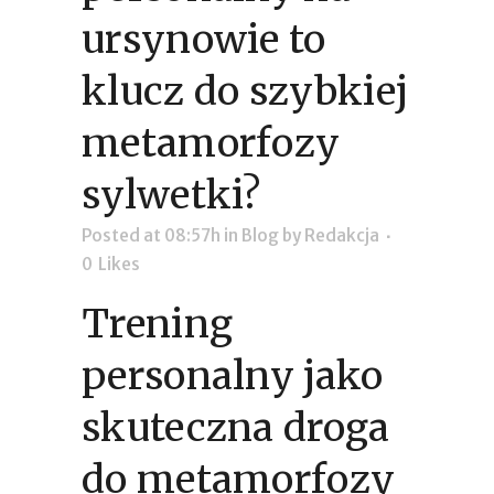
ursynowie to
klucz do szybkiej
metamorfozy
sylwetki?
Posted at 08:57h
in
Blog
by
Redakcja
0
Likes
Trening
personalny jako
skuteczna droga
do metamorfozy