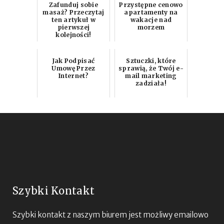
Zafunduj sobie
Przystępne cenowo
masaż? Przeczytaj
apartamenty na
ten artykuł w
wakacje nad
pierwszej
morzem
kolejności!
Jak Podpisać
Sztuczki, które
Umowę Przez
sprawią, że Twój e-
Internet?
mail marketing
zadziała!
Szybki Kontakt
Szybki kontakt z naszym biurem jest możliwy emailowo