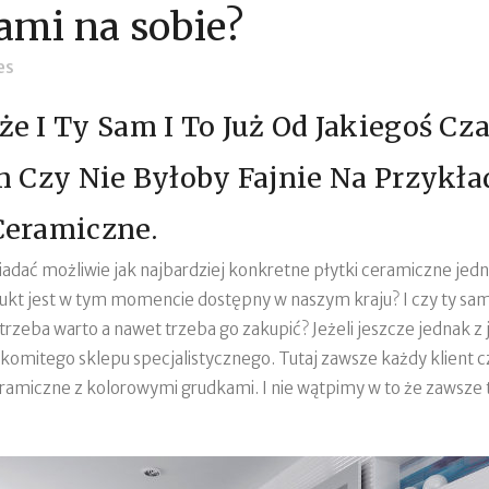
mi na sobie?
es
 I Ty Sam I To Już Od Jakiegoś Cza
m Czy Nie Byłoby Fajnie Na Przykł
Ceramiczne.
iadać możliwie jak najbardziej konkretne płytki ceramiczne je
odukt jest w tym momencie dostępny w naszym kraju? I czy ty sam 
otrzeba warto a nawet trzeba go zakupić? Jeżeli jeszcze jednak 
komitego sklepu specjalistycznego. Tutaj zawsze każdy klient c
eramiczne z kolorowymi grudkami. I nie wątpimy w to że zawsze t