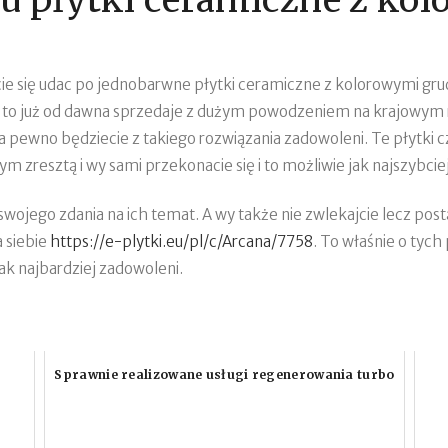
ście się udac po jednobarwne płytki ceramiczne z kolorowymi gr
i to już od dawna sprzedaje z dużym powodzeniem na krajowym 
 na pewno będziecie z takiego rozwiązania zadowoleni. Te płytki
esztą i wy sami przekonacie się i to możliwie jak najszybciej
swojego zdania na ich temat. A wy także nie zwlekajcie lecz pos
a siebie
https://e-plytki.eu/pl/c/Arcana/7758
. To właśnie o tyc
ak najbardziej zadowoleni.
Sprawnie realizowane usługi regenerowania turbo