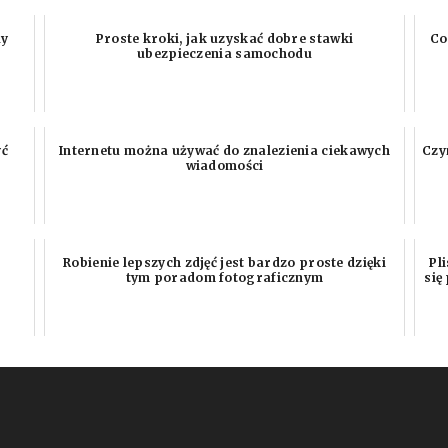
dy
Proste kroki, jak uzyskać dobre stawki
Co
ubezpieczenia samochodu
yć
Internetu można używać do znalezienia ciekawych
Czy
wiadomości
Robienie lepszych zdjęć jest bardzo proste dzięki
Pl
tym poradom fotograficznym
się