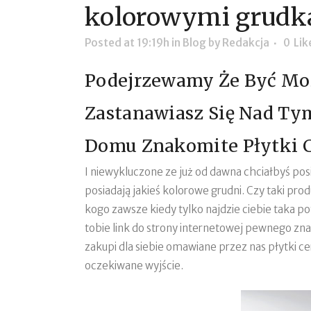
kolorowymi grudka
Posted at 19:19h
in
Blog
by
Redakcja
0
Lik
Podejrzewamy Że Być Może
Zastanawiasz Się Nad Ty
Domu Znakomite Płytki 
I niewykluczone ze już od dawna chciałbyś pos
posiadają jakieś kolorowe grudni. Czy taki pr
kogo zawsze kiedy tylko najdzie ciebie taka p
tobie link do strony internetowej pewnego zna
zakupi dla siebie omawiane przez nas płytki c
oczekiwane wyjście.