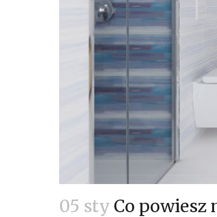
05 sty
Co powiesz n