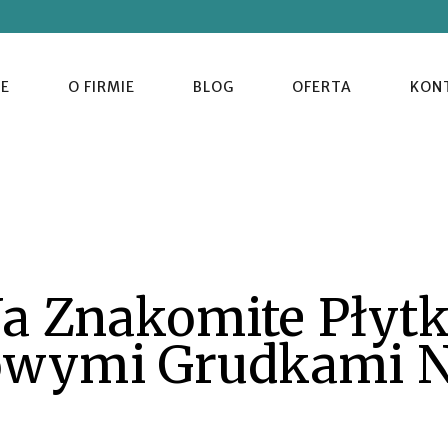
E
O FIRMIE
BLOG
OFERTA
KON
a Znakomite Płyt
owymi Grudkami N