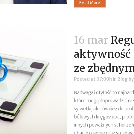
Read More
16 mar
Regu
aktywność 
ze zbędnym
Posted at 07:00h
in
Blog
b
Nadwaga i otyłość to najbar
które mogą doprowadzić nie 
sylwetki, ale również do pr
bólowych kręgosłupa, probl
innych poważnych schorzeń.W
dbanie o siebie oraz stosowan