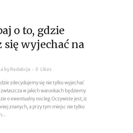
aj o to, gdzie
 się wyjechać na
ka
by
Redakcja
0
Likes
gdzie zdecydujemy się nie tylko wyjechać
e zwłaszcza w jakich warunkach będziemy
ie o ewentualny nocleg.Oczywiste jest, iż
iej znanych, a przy tym miejsc nie tylko
...