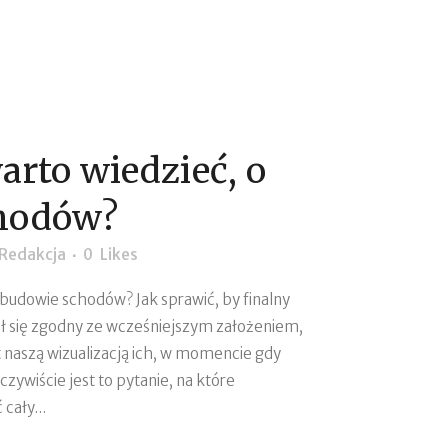
arto wiedzieć, o
hodów?
Redakcja
0
Likes
o budowie schodów? Jak sprawić, by finalny
ał się zgodny ze wcześniejszym założeniem,
naszą wizualizacją ich, w momencie gdy
zywiście jest to pytanie, na które
cały...