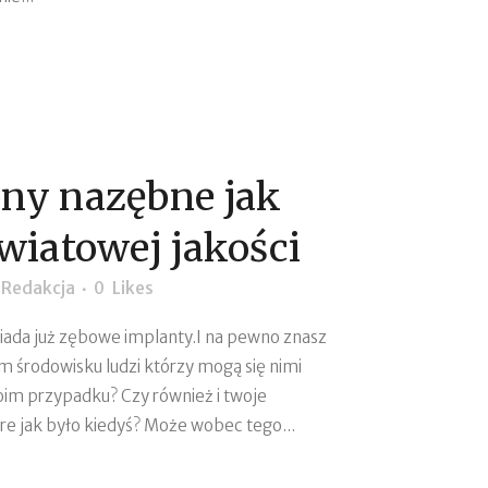
ny nazębne jak
światowej jakości
y
Redakcja
0
Likes
siada już zębowe implanty.I na pewno znasz
 środowisku ludzi którzy mogą się nimi
woim przypadku? Czy również i twoje
obre jak było kiedyś? Może wobec tego...