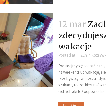
12 mar
Zadb
zdecydujesz
wakacje
Posted at 11:22h
in
Rozryw
Postarajmy się zadbać o to, 
na weekend lub wakacje, al
przebywać, zwłaszcza gdy idz
szukamy raczej kierunków mn
cichych ale też odpowiednich
Read More