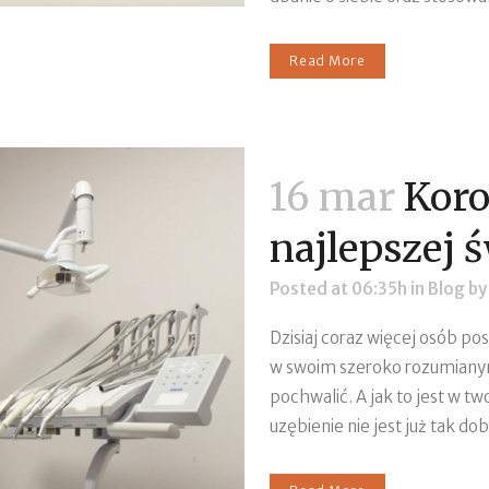
Read More
16 mar
Koro
najlepszej 
Posted at 06:35h
in
Blog
b
Dzisiaj coraz więcej osób po
w swoim szeroko rozumianym
pochwalić. A jak to jest w t
uzębienie nie jest już tak d