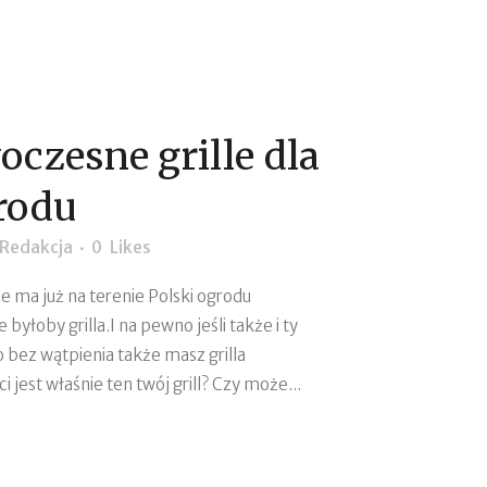
czesne grille dla
rodu
Redakcja
0
Likes
ie ma już na terenie Polski ogrodu
łoby grilla.I na pewno jeśli także i ty
 bez wątpienia także masz grilla
i jest właśnie ten twój grill? Czy może...