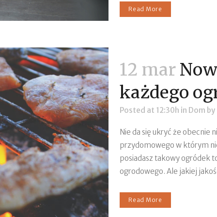
Read More
12 mar
Nowo
każdego og
Posted at 12:30h
in
Dom
by
Nie da się ukryć że obecnie n
przydomowego w którym nie by
posiadasz takowy ogródek to
ogrodowego. Ale jakiej jakośc
Read More