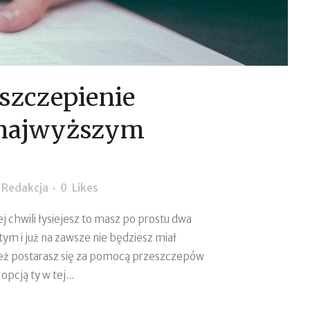
szczepienie
 najwyższym
y
Redakcja
0
Likes
ej chwili łysiejesz to masz po prostu dwa
tym i już na zawsze nie będziesz miał
też postarasz się za pomocą przeszczepów
opcją ty w tej...