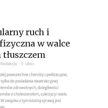
larny ruch i
fizyczna w walce
 tłuszczem
y
Redakcja
0
Likes
dziej powszechne choroby cywilizacyjne,
tylko do posiadania nieatrakcyjnej
oblemów zdrowotnych, dolegliwości
emów z cholesterolem, cukrzycy i wielu
 związku z tym istotną sprawą jest
ie...