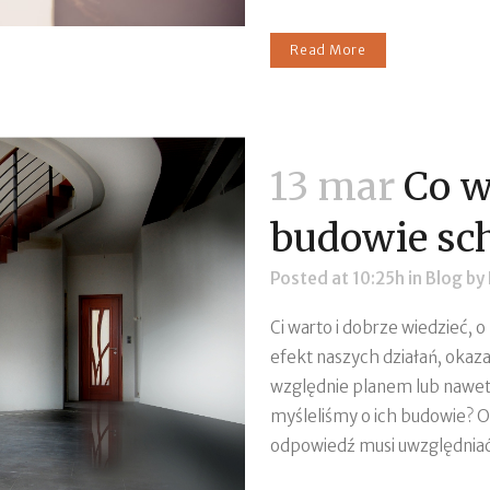
Read More
13 mar
Co w
budowie sc
Posted at 10:25h
in
Blog
by
Ci warto i dobrze wiedzieć, 
efekt naszych działań, okaz
względnie planem lub nawet 
myśleliśmy o ich budowie? Oc
odpowiedź musi uwzględniać 