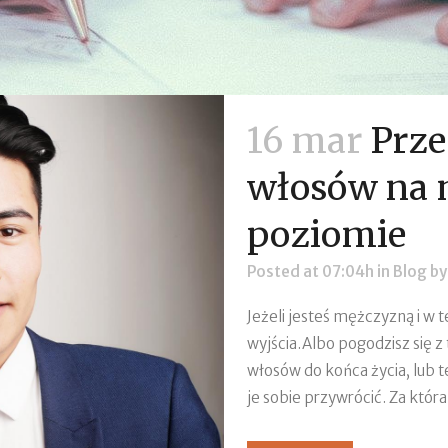
16 mar
Prze
włosów na
poziomie
Posted at 07:04h
in
Blog
b
Jeżeli jesteś mężczyzną i w t
wyjścia.Albo pogodzisz się z 
włosów do końca życia, lub 
je sobie przywrócić. Za która 