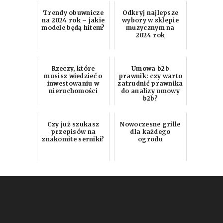
Trendy obuwnicze
Odkryj najlepsze
na 2024 rok – jakie
wybory w sklepie
modele będą hitem?
muzycznym na
2024 rok
Rzeczy, które
Umowa b2b
musisz wiedzieć o
prawnik: czy warto
inwestowaniu w
zatrudnić prawnika
nieruchomości
do analizy umowy
b2b?
Czy już szukasz
Nowoczesne grille
przepisów na
dla każdego
znakomite serniki?
ogrodu