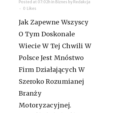
Posted at 07:02h
in
Biznes
by
Redakcja
0
Likes
Jak Zapewne Wszyscy
O Tym Doskonale
Wiecie W Tej Chwili W
Polsce Jest Mnóstwo
Firm Działających W
Szeroko Rozumianej
Branży
Motoryzacyjnej.