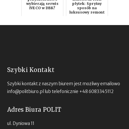
wybierają serwis
płytek: Sprytny
IVECO w DBK?
sposób na
luksusowy remont
w niższej cenie
Szybki Kontakt
Szybki kontakt z naszym biurem jest możliwy emailowo
info@politbiuro.pl
lub telefonicznie +48 6083345112
Adres Biura POLIT
ul. Dyniowa 11