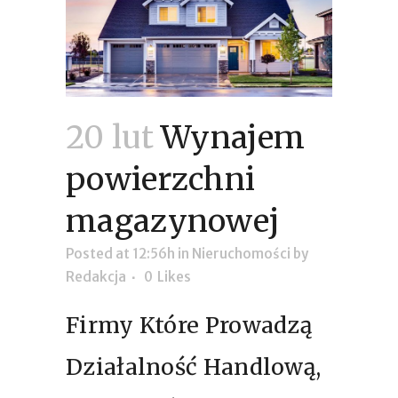
20 lut
Wynajem
powierzchni
magazynowej
Posted at 12:56h
in
Nieruchomości
by
Redakcja
0
Likes
Firmy Które Prowadzą
Działalność Handlową,