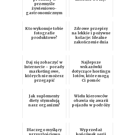
przemyśle
żywieniowo-
gastronomicznym
Kto wykonuje tobie
Zdrowe przepisy
fotografie
na lekkie i pożywne
produktowe?
kolacje: Idealne
zakończenie dnia
Daj się zobaczyć w
Najlepsze
Internecie – porady
wskazówki
marketingowe,
dotyczące hostingu
których nie możesz
lotów, które mogą
przegapić
Ci pomóc
Jak suplementy
Wielu kierowców
diety stymulują
obawia się awarii
nasz organizm?
pojazdu w podróży
Dlaczego myślący
Wyprzedaż
przyszłościowo
końcówek serii