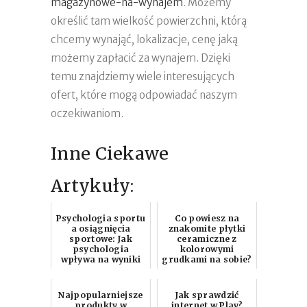
magazynowe-na-wynajem
. Możemy
określić tam wielkość powierzchni, którą
chcemy wynająć, lokalizacje, cenę jaką
możemy zapłacić za wynajem. Dzięki
temu znajdziemy wiele interesujących
ofert, które mogą odpowiadać naszym
oczekiwaniom.
Inne Ciekawe
Artykuły:
Psychologia sportu
Co powiesz na
a osiągnięcia
znakomite płytki
sportowe: Jak
ceramiczne z
psychologia
kolorowymi
wpływa na wyniki
grudkami na sobie?
zawodników
Najpopularniejsze
Jak sprawdzić
produkty w
internet w Play?